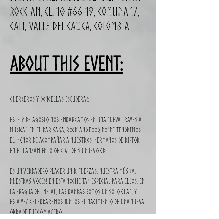
Rock an, Cl. 10 #66-19, Comuna 17,
Cali, Valle del Cauca, Colombia
About this event:
Guerreros y doncellas escuderas:
Este 9 de agosto nos embarcamos en una nueva travesía 
musical en el Bar Saga, Rock and Food, donde tendremos 
el honor de acompañar a nuestros hermanos de RIPTOR 
en el lanzamiento oficial de su nuevo CD.
Es un verdadero placer unir fuerzas, nuestra música, 
nuestras voces! en esta noche tan especial para ellos. En 
la fragua del metal, las bandas somos un solo clan, y 
esta vez celebraremos juntos el nacimiento de una nueva 
obra de fuego y acero.