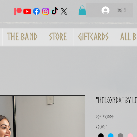
Log In
THE BAND
Store
GiftCards
All B
"Helconda" by 
Price
COP 79,000
Color:
*