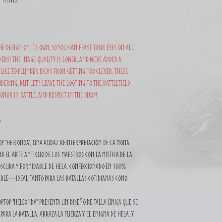
he design on its own, so you can feast your eyes on all
ers! The image quality is lower, and we've added a
like to plunder ideas from getting too clever. These
dering, but let’s leave the looting to the battlefield—
onor in battle, and respect in the shop!
.
Top "Helconda", una audaz reinterpretación de la Mona
na el arte antiguo de los maestros con la mística de la
oscura y formidable de Hela. Confeccionado en 100%
able—ideal tanto para las batallas cotidianas como
opTop "Helconda" presenta un diseño de talla única que se
ara la batalla. Abraza la fuerza y el enigma de Hela, y