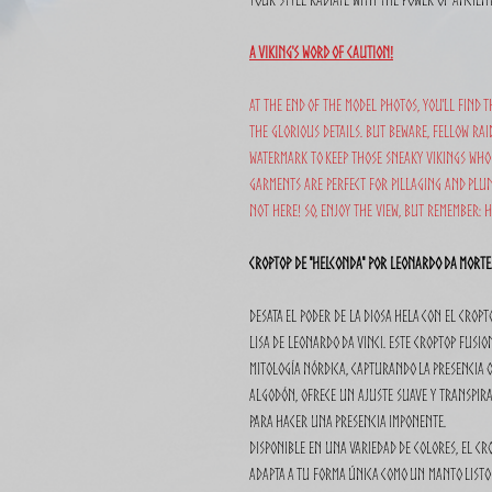
A Viking's Word of Caution!
At the end of the model photos, you'll find t
the glorious details. But beware, fellow raid
watermark to keep those sneaky Vikings who 
garments are perfect for pillaging and plun
not here! So, enjoy the view, but remember: h
CropTop de "Helconda" Por Leonardo da Morte
Desata el poder de la diosa Hela con el Crop
Lisa de Leonardo da Vinci. Este CropTop fusio
mitología nórdica, capturando la presencia 
algodón, ofrece un ajuste suave y transpir
para hacer una presencia imponente.
Disponible en una variedad de colores, el Cr
adapta a tu forma única como un manto listo p