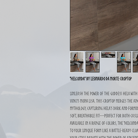
"Helconda" By Leonardo Da Morte CropTop
Unleash the power of the goddess Hela with 
Vinci’s Mona Lisa. This CropTop merges the a
mythology, capturing Hela’s dark and formid
soft, breathable fit—perfect for both casu
Available in a range of colors, the "Helconda
to your unique form like a battle-ready clo
your style radiate with the power of ancien