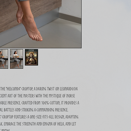
the "Helconda" CropTop, a daring twist on Leonardo da
ncient art of the masters with the mystique of Norse
able presence. Crafted from 100% cotton, it provides a
al battles and striking a commanding presence.
" CropTop features a one-size-fits-all design, adapting
ak. Embrace the strength and enigma of Hela, and let
t myths.