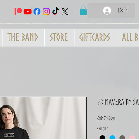
Log In
THE BAND
Store
GiftCards
All B
Primavera by Sa
Price
COP 79,000
Color
*