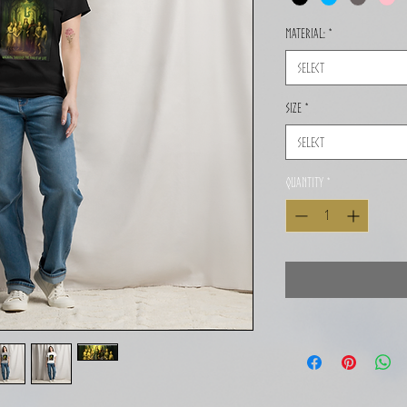
Material:
*
Select
Size
*
Select
Quantity
*