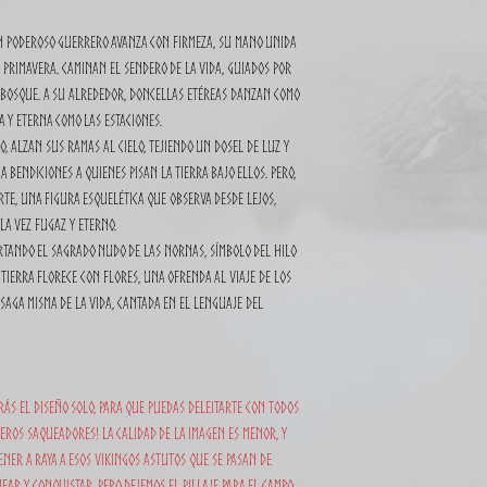
n poderoso guerrero avanza con firmeza, su mano unida
 primavera. Caminan el sendero de la vida, guiados por
l bosque. A su alrededor, doncellas etéreas danzan como
a y eterna como las estaciones.
o, alzan sus ramas al cielo, tejiendo un dosel de luz y
bendiciones a quienes pisan la tierra bajo ellos. Pero,
rte, una figura esquelética que observa desde lejos,
la vez fugaz y eterno.
ortando el sagrado nudo de las Nornas, símbolo del hilo
 tierra florece con flores, una ofrenda al viaje de los
 saga misma de la vida, cantada en el lenguaje del
ás el diseño solo, para que puedas deleitarte con todos
ñeros saqueadores! La calidad de la imagen es menor, y
er a raya a esos vikingos astutos que se pasan de
ear y conquistar, pero dejemos el pillaje para el campo