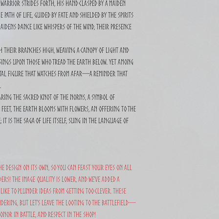
 warrior strides forth, his hand clasped by a maiden
path of life, guided by fate and shielded by the spirits
aidens dance like whispers of the wind, their presence
ch their branches high, weaving a canopy of light and
sings upon those who tread the earth below. Yet among
letal figure that watches from afar—a reminder that
.
aring the sacred knot of the Norns, a symbol of
 feet, the earth blooms with flowers, an offering to the
 it is the saga of life itself, sung in the language of
he design on its own, so you can feast your eyes on all
ers! The image quality is lower, and we've added a
like to plunder ideas from getting too clever. These
dering, but let’s leave the looting to the battlefield—
onor in battle, and respect in the shop!