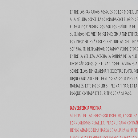
Entre los sagrados bosques de los dioses, u
a la de una doncella coronada con flores de
el destino y protegidos por los espíritus de
susurros del viento, su presencia tan efímer
Los imponentes árboles, centinelas del tiemp
sombra. Su resplandor dorado y verde otorga 
entre la belleza, acecha la sombra de la mue
recordándonos que el camino de la vida es a 
Sobre ellos, un guardián celestial flota, p
inquebrantable del destino. Bajo sus pies, la
mortales. Este no es un simple caminar; es la
bosque, contada en el ritmo de cada paso.
¡Advertencia Vikinga!
Al final de las fotos con modelos, encontrar
los gloriosos detalles. ¡Pero cuidado, compa
hemos añadido una marca de agua para manten
listos. Estas prendas son perfectas para saqu