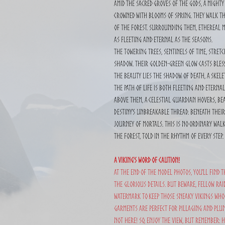
Amid the sacred groves of the gods, a mighty
crowned with blooms of spring. They walk the 
of the forest. Surrounding them, ethereal m
as fleeting and eternal as the seasons.
The towering trees, sentinels of time, stret
shadow. Their golden-green glow casts bles
the beauty lies the shadow of death, a ske
the path of life is both fleeting and eternal
Above them, a celestial guardian hovers, be
destiny’s unbreakable thread. Beneath their
journey of mortals. This is no ordinary walk;
the forest, told in the rhythm of every step.
A Viking's Word of Caution!
At the end of the model photos, you'll find t
the glorious details. But beware, fellow raid
watermark to keep those sneaky Vikings who 
garments are perfect for pillaging and plun
not here! So, enjoy the view, but remember: h