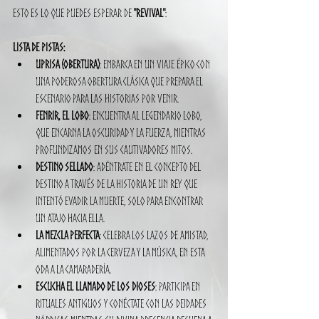
Esto es lo que puedes esperar de 
"Revival"
:
Lista de pistas:
Uprisa (Obertura)
: Embarca en un viaje épico con 
una poderosa obertura clásica que prepara el 
escenario para las historias por venir.
Fenrir, El Lobo
: Encuentra al legendario lobo, 
que encarna la oscuridad y la fuerza, mientras 
profundizamos en sus cautivadores mitos.
Destino Sellado
: Adéntrate en el concepto del 
destino a través de la historia de un rey que 
intentó evadir la muerte, solo para encontrar 
un atajo hacia ella.
La Mezcla Perfecta
: Celebra los lazos de amistad, 
alimentados por la cerveza y la música, en esta 
oda a la camaradería.
Escucha el Llamado de los Dioses
: Participa en 
rituales antiguos y conéctate con las deidades 