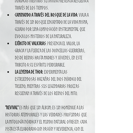
nórdicas mientras su divina presencia resuena a 
través de los tiempos.
Caminando a Través del Bosque de la Vida
: Viaja a 
través de un bosque encantado de la vida misma, 
guiado por una composición instrumental que 
evoca los misterios de la naturaleza.
Ejército de Valkirias
: Presencia el valor, la 
gracia y la fuerza de las doncellas guerreras, 
desde reinas hasta madres y jóvenes, en este 
tributo a su espíritu perdurable.
La Leyenda de Thor
: Experimenta las 
estruendosas hazañas del dios nórdico del 
trueno, mientras sus legendarias proezas 
resuenan a través de los reinos del mito.
"Revival"
 es más que un álbum; es un homenaje a las 
historias atemporales y las verdades profundas que 
la mitología nórdica y el mundo natural ofrecen. Cada 
pista está elaborada con pasión y reverencia, con el 