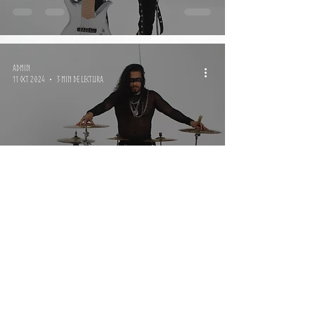
Admin
11 oct 2024
3 min de lectura
Historias y Sagas: "Bifrost" con
Ruxx Bangueira.
Admin
4 oct 2024
5 min de lectura