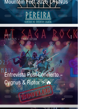
Mountain Fest 2026 CYGNUs
Admin
20 ago 2025
3 min de lectura
Entrevista Post-Concierto –
Cygnus & Riptor ⚡🔥