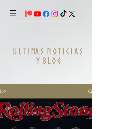
U L T I MA S N O T I C I A S
Y B L O G
Blog
Admin
28 oct 2025
1 min de lectura