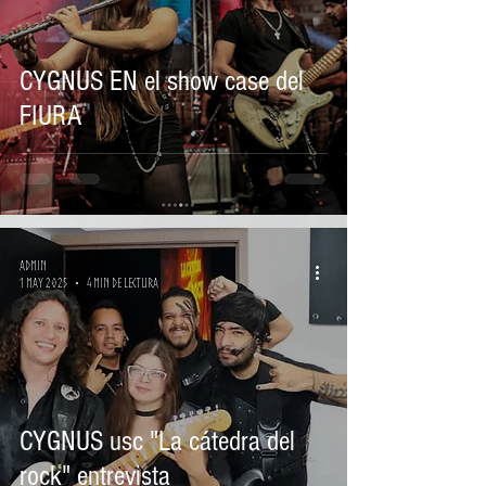
CYGNUS EN el show case del
FIURA
Admin
1 may 2025
4 min de lectura
CYGNUS usc "La cátedra del
rock" entrevista