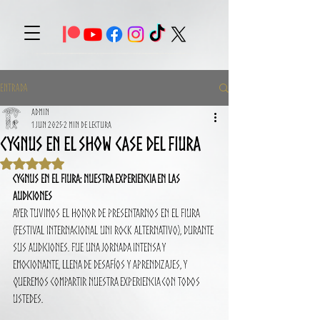
Entrada
Admin
1 jun 2025
2 min de lectura
CYGNUS EN el show case del FIURA
Obtuvo NaN de 5 estrellas.
CYGNUS en el FIURA: Nuestra Experiencia en las 
Audiciones
Ayer tuvimos el honor de presentarnos en el FIURA 
(Festival Internacional Uni Rock Alternativo), durante 
sus audiciones. Fue una jornada intensa y 
emocionante, llena de desafíos y aprendizajes, y 
queremos compartir nuestra experiencia con todos 
ustedes.