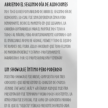
Abriendo el Segundo Día de Audiciones
Nos tocó la responsabilidad de abrir el segundo día de 
audiciones, lo cual fue una experiencia única pero 
demandante. Desde el momento en que llegamos, la 
carrera contrarreloj para el montaje nos tuvo a 
todos al máximo, pero afortunadamente contamos con 
el invaluable apoyo de George, Peewee y todo el equipo 
de roadies del FIURA. ¡Ellos hicieron que todo fluyera 
de manera increíble y estamos profundamente 
agradecidos por su profesionalismo y energía!
Un Showcase Íntimo pero Poderoso
Nuestro showcase fue breve, compuesto por tres 
canciones que representan el corazón de CYGNUS: 
Fenrir, the Wolf
, 
Skål
 y 
Gästabud
. Aunque nuestra 
presentación fue temprano y hubo pocos asistentes, la 
atmósfera fue especial. Fue como un concierto privado 
en el que el "selecto" público presente disfrutó cada 