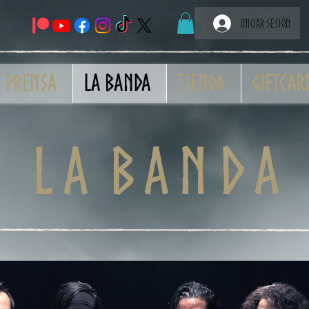
Iniciar sesión
Prensa
La banda
Tienda
GiftCar
L A B A N D A