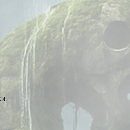
.
dor.