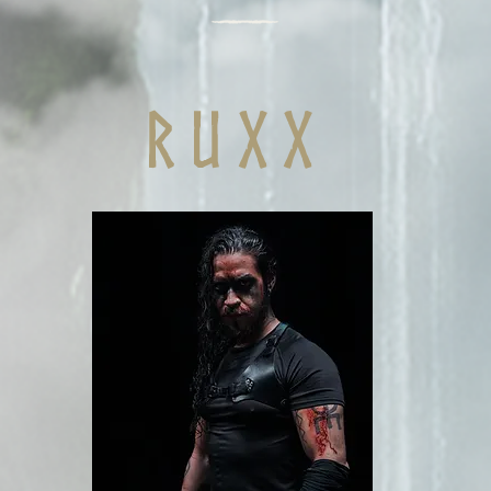
r u x x