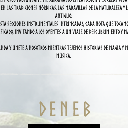
entosos profundamente arraigados en la pasión y la creatividad
en las tradiciones nórdicas, las maravillas de la naturaleza y lo
antiguo.
sta SECCIONES instrumentales intrincadAs, cada nota que tocam
ificado, invitando a los oyentes a un viaje de descubrimiento y M
anda y únete a nosotros mientras tejemos historias de magia y me
música.
D E n e b