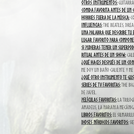
Otros instrumentos:
Guitarras
Comida favorita antes de un 
Hobbies fuera de la música:
Co
Influencias:
The Beatles, Drea
Una palabra que describe tu e
Lugar favorito para componer
Si pudieras tener un superpod
Ritual antes de un show:
Cale
¿Qué haces después de un con
me doy un baño caliente y me
¿Qué otro instrumento te gu
Series de TV favoritas:
The Big
de Papel.
Películas favoritas:
La trilogí
Amadeus, La Naranja Mecánica,
Libros favoritos:
El Silmarill
Dioses nórdicos favoritos:
Sie