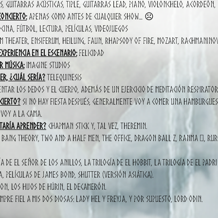
, guitarras acústicas, tiple, guitarras lead, piano, violonchelo, acordeón,
concierto:
Apenas como antes de cualquier show… ☹
cina, fútbol, lectura, películas, videojuegos
m Theater, Ensiferum, Heilung, Faun, Rhapsody of Fire, Mozart, Rachmaninov
xperiencia en el escenario:
Felicidad
 música:
iMaGine Studios
er, ¿cuál sería?
Telequinesis
ntar los dedos y el cuerpo, además de un ejercicio de meditación respirator
cierto?
Si no hay fiesta después, generalmente voy a comer una hamburgues
 voy a la cama.
staría aprender?
Chapman stick y, tal vez, Theremin.
 Bang Theory, Two and a Half Men, The Office, Dragon Ball Z, Ranma ½, Ruro
a de El Señor de los Anillos, La trilogía de El Hobbit, La trilogía de El Padr
 películas de James Bond, Shutter (versión asiática).
ion, Los Hijos de Húrin, El Decamerón.
mpre fiel a mis dos diosas: Lady Hel y Freyja, y por supuesto, Lord Odin.