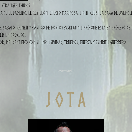
, Stranger Things.
a de El Padrino, El Rey León, Efecto Mariposa, Fight Club, la saga de Avenger
E. Sabato, Crimen y Castigo de Dostoyevski (¡un libro que está en proceso de 
én en proceso).
r, me identifico con su impulsividad, truenos, fuerza y espíritu guerrero.
j o t a