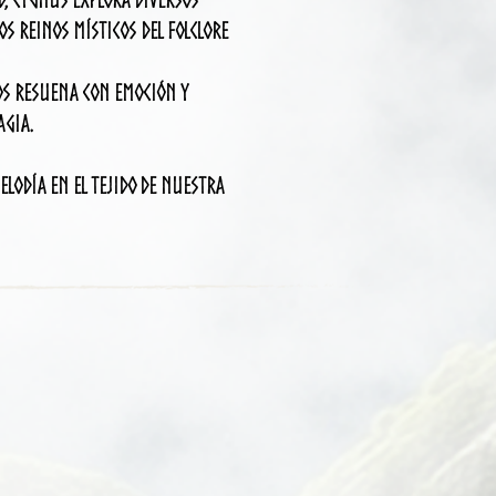
, CYGNUS explora diversos
s reinos místicos del folclore
os resuena con emoción y
AGIA.
lodía en el tejido de nuestra