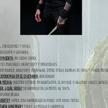
, percusiones y voces.
ercusión y guitarra.
concierto:
No puedo comer.
tes marciales, heavy duty y videojuegos.
ron Maiden, Rhapsody, Manowar, entre otras bandas de prog y power metal
xperiencia en el escenario:
¡Berserker!
 música:
Nuestro estudio, mi habitación, el bosque o algunas calles alrede
er, ¿cuál sería?
Desarrollo de la mente al 100%.
apucha negra.
cierto?
Comer una hamburguesa doble con papas fritas.
staría aprender?
Todos, la música es hermosa.