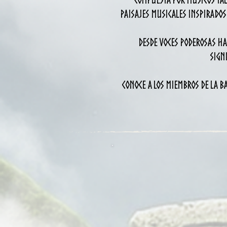
Compuesta por músicos tal
paisajes musicales inspirados 
Desde voces poderosas ha
sign
conoce a los miembros de la b