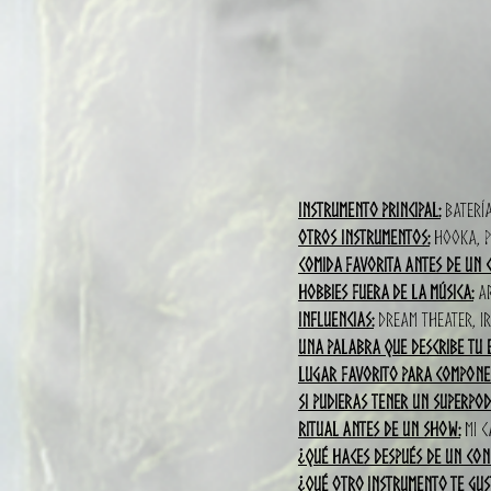
Instrumento principal:
Batería
Otros instrumentos:
Hooka, p
Comida favorita antes de un 
Hobbies fuera de la música:
Ar
Influencias:
Dream Theater, I
Una palabra que describe tu e
Lugar favorito para componer
Si pudieras tener un superpod
Ritual antes de un show:
Mi c
¿Qué haces después de un con
¿Qué otro instrumento te gu