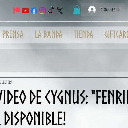
Iniciar sesión
Prensa
La banda
Tienda
GiftCar
de lectura
ideo de CYGNUS: "Fenri
 disponible!