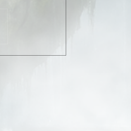
ista Post-Concierto – Cygnus &
r ⚡🔥