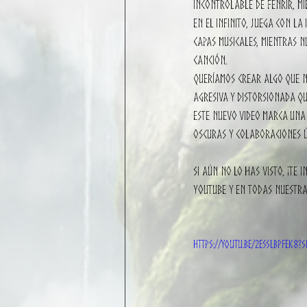
incontrolable de Fenrir, mi
en el infinito, juega con la
capas musicales, mientras 
canción. 
Queríamos crear algo que no
agresiva y distorsionada qu
Este nuevo video marca una
oscuras y colaboraciones ú
Si aún no lo has visto, ¡te
YouTube y en todas nuestras
https://youtu.be/2eSSlBPfek8?