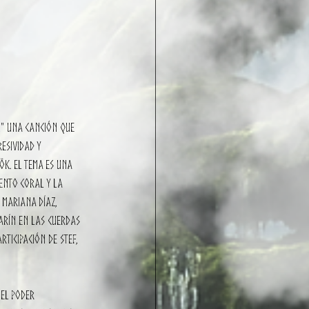
," una canción que 
esividad y 
ök. El tema es una 
ento coral y la 
 Mariana Díaz, 
arín en las cuerdas 
ticipación de Stef, 
el poder 