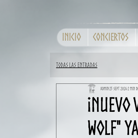
Inicio
Conciertos
Todas las entradas
Admin
23 sept 2024
2 min 
¡Nuevo v
Wolf" ya