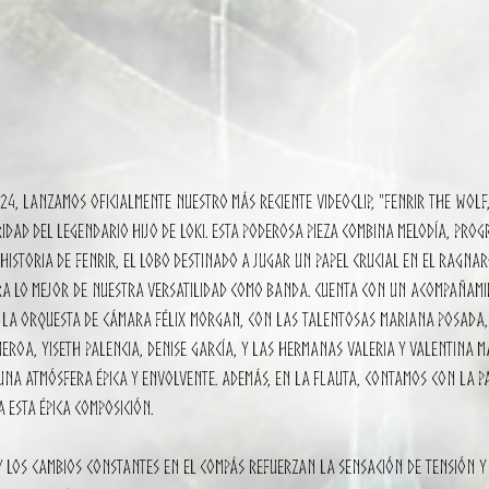
024, lanzamos oficialmente nuestro más reciente videoclip, "Fenrir the Wolf
idad del legendario hijo de Loki. Esta poderosa pieza combina melodía, progr
historia de Fenrir, el lobo destinado a jugar un papel crucial en el Ragnar
tra lo mejor de nuestra versatilidad como banda. Cuenta con un acompañami
e la Orquesta de Cámara Félix Morgan, con las talentosas Mariana Posada,
ueroa, Yiseth Palencia, Denise García, y las hermanas Valeria y Valentina M
na atmósfera épica y envolvente. Además, en la flauta, contamos con la par
 esta épica composición. 
 los cambios constantes en el compás refuerzan la sensación de tensión y 