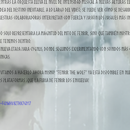
entras la orquesta eleva el nivel de intensidad musical a nuevas alturas. El
 idea del destino inevitable. A lo largo del video, se puede ver cómo se desar
nuestras colaboradoras interpretan con fuerza y pasión los pasajes más in
 solo representara la magnitud del mito de Fenrir, sino que también mostr
e tenemos dentro. 
 nueva etapa para CYGNUS, donde seguimos experimentando con sonidos más c
nicas. 
 invitamos a hacerlo ahora mismo! "Fenrir the Wolf" ya está disponible en nu
 plataformas. ¡Que la furia de Fenrir los envuelva!
si=F4Nwhv8zTHx7gN17