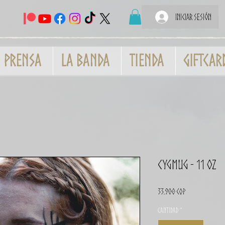
Iniciar sesión
Prensa
La banda
Tienda
GiftCar
CygMUG - 11 oz
Precio
33.900 COP
Cantidad
*