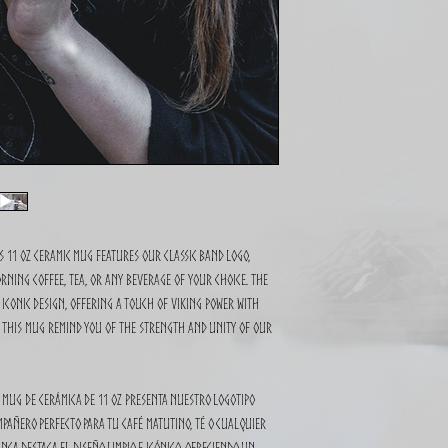
s 11 oz ceramic mug features our classic band logo,
rning coffee, tea, or any beverage of your choice. The
iconic design, offering a touch of Viking power with
et this mug remind you of the strength and unity of our
e mug de cerámica de 11 oz presenta nuestro logotipo
mpañero perfecto para tu café matutino, té o cualquier
anca destaca el diseño limpio e icónico, ofreciendo un