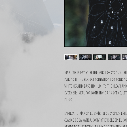
Start your day with the spirit of CYGNUS! Thi
making it the perfect companion for your mo
white ceramic base highlights the clean and 
every sip. Ideal for both home and office, l
music.
Empieza tu día con el espíritu de CYGNUS. Est
clásico de la banda, convirtiéndolo en el co
bebida de tu elección. La base de cerámica bl